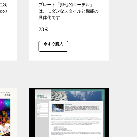
に残
プレート「排他的エーテル」
めの
は、モダンなスタイルと機能の
具体化です
23
€
今すぐ購入