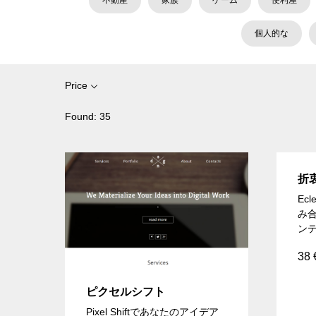
不動産
家族
ゲーム
便利屋
個人的な
Price
Found:
35
折
Ec
み
ン
38
ピクセルシフト
Pixel Shiftであなたのアイデア