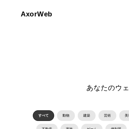
AxorWeb
あなたのウ
すべて
動物
建築
芸術
美