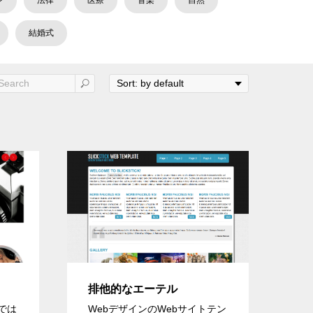
ン
法律
医療
音楽
自然
結婚式
排他的なエーテル
トでは
WebデザインのWebサイトテン