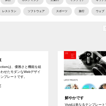
休日
ホスティング
工業の
インテリア
キッチ
レストラン
ソフトウェア
スポーツ
旅行
ウェブ
衷
lectismは、優雅さと機能を組
合わせたモダンなWebデザイ
テンプレートです。
€
鮮やかです
Vividは単なるテンプレー