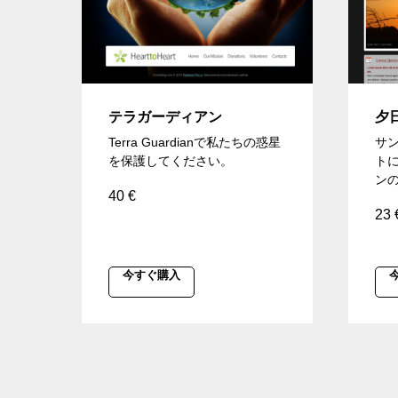
テラガーディアン
夕
Terra Guardianで私たちの惑星
サ
を保護してください。
ト
ン
40
€
23
今すぐ購入