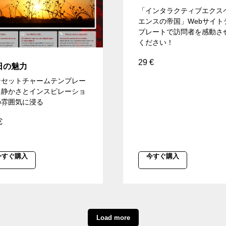
「インタラクティブエクス
エンスの帝国」Webサイト
プレートで訪問者を感動さ
ください！
29
€
日の魅力
ンセットチャームテンプレー
に静かさとインスピレーショ
の雰囲気に浸る
€
今すぐ購入
今すぐ購入
Load more