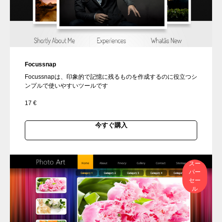
Focussnap
Focussnapは、印象的で記憶に残るものを作成するのに役立つシ
ンプルで使いやすいツールです
17
€
今すぐ購入
スー
パー
セー
ル