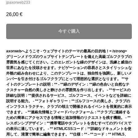
jpaxorweb233
26,00
€
今すぐ購入
axorwebへようこそ - ウェブサイトのテーマの最高の目的地！< /strong>
グリーンメドウズのウェブサイトテンプレートを備えた高級ゴルフクラブの
雰囲気を感じてください。このエレガントな緑のデザインは、洗練と威信の
世界にあなたを没頭させます。ナビゲーションの容易さとスタイリッシュな
外観の組み合わせにより、このテンプレートは、独自性を強調し、新しいメ
ンバーを引き付けるゴルフクラブにとって理想的な選択となります。 **サ
イトのテンプレートの説明：** - **緑のデザイン：**緑の色合いと自然なテ
クスチャー自然の美しさと静けさの雰囲気を作り出します。 - **サービスの
詳細な説明：**提供されるサービス、ゴルフコース、イベントなどを詳細に
説明する能力。 - **フォトギャラリー：**ゴルフコースの美しさ、クラブの
インフラストラクチャ、クラブの領土で開催されるイベントを視覚的に表示
できます。 - **連絡先情報とフィードバックフォーム：**クラブに連絡する
ための簡単にアクセスできる情報と追加情報のリクエストを残す機能。 - **
レスポンシブデザイン：**携帯電話やタブレットを含むすべてのデバイスで
の表示に適しています。 - ** HTML/CSSコード：**詳細なドキュメントを使
用して、清潔で簡単に編集できます。 **仕様：** - **コード：** HTML5、