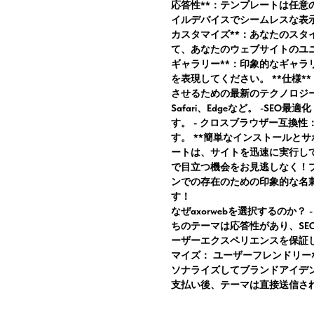
応答性**：テンプレートは任
イルデバイスでシームレスな表示
カスタマイズ**：あなたのス
て、あなたのウェブサイトのユニ
ギャラリー**：印象的なギャ
を表現してください。 **仕様**
させるための最新のテクノロジー。 
Safari、Edgeなど。 -S
す。 - クロスブラウザー互換
す。 **簡単なインストールと
ートは、サイトを迅速に実行し
で目立つ機会をお見逃しなく！
ンでの存在のための印象的な名
す！
なぜaxorwebを選択するのか？ 
ちのテーマは応答性があり、S
ーザーエクスペリエンスを保証
マイズ：
ユーザーフレンドリー
ソナライズしてブランドアイデ
支払い後、テーマは直接送信さ