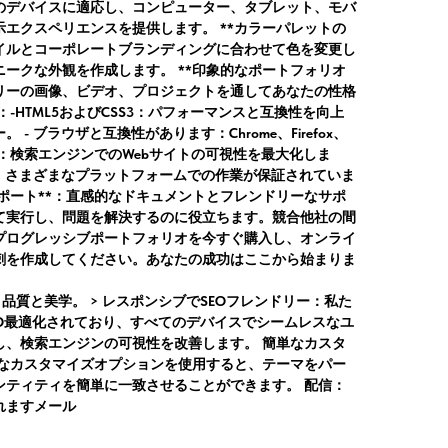
意のデバイスに適応し、コンピューター、タブレット、モバ
エクスペリエンスを提供します。 **カラーパレットの
タイルとコーポレートブランディングに合わせて色を変更し
ークな外観を作成します。 **印象的なポートフォリオ
ラリーの画像、ビデオ、プロジェクトを通してあなたの性格
：-HTML5およびCSS3：パフォーマンスと互換性を向上
- ブラウザと互換性があります：Chrome、Firefox、
EO最適化：検索エンジンでのWebサイトの可視性を最大化しま
性：さまざまなプラットフォームでの作業が保証されていま
サポート**：直感的なドキュメントとフレンドリーなサポ
て実行し、問題を解決するのに役立ちます。競合他社の間
プログレッシブポートフォリオを今すぐ購入し、オンライ
刺を作成してください。あなたの成功はここから始まりま
- 品質と美学。 >
レスポンシブでSEOフレンドリー：
私た
EO最適化されており、すべてのデバイスでシームレスなユ
し、検索エンジンの可視性を改善します。
簡単なカスタ
なカスタマイズオプションを使用すると、テーマをパー
ンティティを簡単に一致させることができます。
配信：
れますメール