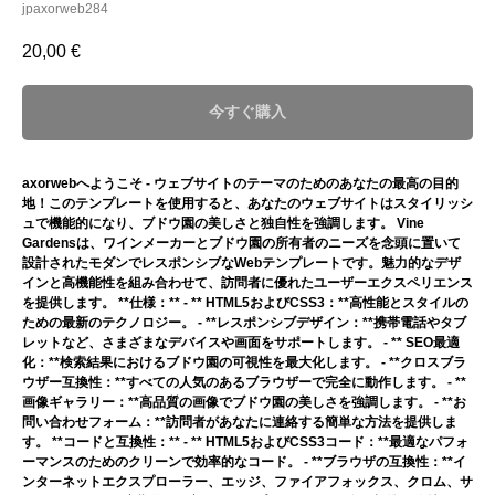
jpaxorweb284
20,00
€
今すぐ購入
axorwebへようこそ - ウェブサイトのテーマのためのあなたの最高の目的
地！このテンプレートを使用すると、あなたのウェブサイトはスタイリッシ
ュで機能的になり、ブドウ園の美しさと独自性を強調します。 Vine
Gardensは、ワインメーカーとブドウ園の所有者のニーズを念頭に置いて
設計されたモダンでレスポンシブなWebテンプレートです。魅力的なデザ
インと高機能性を組み合わせて、訪問者に優れたユーザーエクスペリエンス
を提供します。 **仕様：** - ** HTML5およびCSS3：**高性能とスタイルの
ための最新のテクノロジー。 - **レスポンシブデザイン：**携帯電話やタブ
レットなど、さまざまなデバイスや画面をサポートします。 - ** SEO最適
化：**検索結果におけるブドウ園の可視性を最大化します。 - **クロスブラ
ウザー互換性：**すべての人気のあるブラウザーで完全に動作します。 - **
画像ギャラリー：**高品質の画像でブドウ園の美しさを強調します。 - **お
問い合わせフォーム：**訪問者があなたに連絡する簡単な方法を提供しま
す。 **コードと互換性：** - ** HTML5およびCSS3コード：**最適なパフォ
ーマンスのためのクリーンで効率的なコード。 - **ブラウザの互換性：**イ
ンターネットエクスプローラー、エッジ、ファイアフォックス、クロム、サ