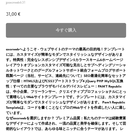
jpaxorweb631
31,00
€
今すぐ購入
axorwebへようこそ - ウェブサイトのテーマの最高の目的地！テンプレート
には、カスタマイズが簡単なモダンでスタイリッシュなデザインがありま
す。特異性：完全なレスポンシブデザイン5カラースキーム6ホームページ
レイアウトオプションカスタマイズ可能な見出しとサブヘディングソーシャ
ルネットワークとのグーグルフォントサポート統合フォームブログサポート
既製ページ（当社、サービス、連絡先について）SEO最適化簡単なセットア
ップ仕様：HTML5およびCSS3ブートストラップ4 jQuery PHP MySQL互換
性：すべての主要なブラウザモバイルデバイスレビュー：PAM'T Republic
は、中小企業、フリーランサー、クリエイティブプロフェッショナルにとっ
て素晴らしいWebサイトテンプレートです。テンプレートには、カスタマイ
ズが簡単なモダンでスタイリッシュなデザインがあります。 Pam't Republic
Templateは、コードを書くことなくプロのWebサイトを作成したい人に適し
ています。
なぜaxorwebを選択しますか？
プレミアム品質：
私たちのテーマは経験豊富
なデザイナーによって作成され、一流の品質と美学を確保します。そして芸
術的なレイアウトでは、あらゆる味とニッチに合うテーマがあります。 レ