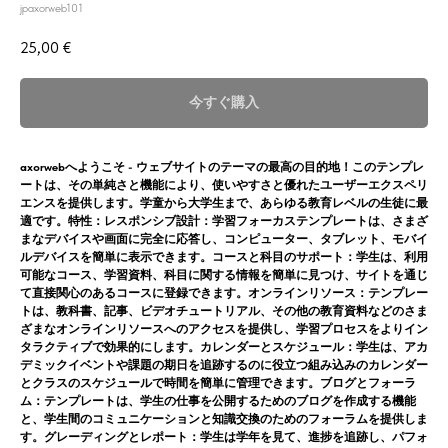
jpaxorweb101
25,00
€
今すぐ購入
axorwebへようこそ - ウェブサイトのテーマの最高の目的地！このテンプレ
ートは、その単純さと機能により、使いやすさと優れたユーザーエクスペリ
エンスを提供します。学童から大学生まで、あらゆる教育レベルの生徒に最
適です。特性：レスポンシブ設計：学習フォーカステンプレートは、さまざ
まなデバイスや画面に完全に応答し、コンピューター、タブレット、モバイ
ルデバイスを簡単に表示できます。コースと科目のサポート：学生は、利用
可能なコース、学習資料、科目に関する情報を簡単に見つけ、サイトを通じ
て直接関心のあるコースに登録できます。オンラインリソース：テンプレー
トは、教科書、記事、ビデオチュートリアル、その他の教育資料などのさま
ざまなオンラインリソースへのアクセスを提供し、学習プロセスをよりイン
タラクティブで効果的にします。カレンダーとスケジュール：学生は、アカ
デミックイベントや課題の期日を追跡するのに役立つ組み込みのカレンダー
とクラスのスケジュールで時間を簡単に管理できます。ブログとフォーラ
ム：テンプレートは、学生の仕事を公開するためのブログを作成する機能
と、学生間のコミュニケーションと知識交換のためのフォーラムを提供しま
す。グレーディングとレポート：学生は学年を見て、進捗を追跡し、パフォ