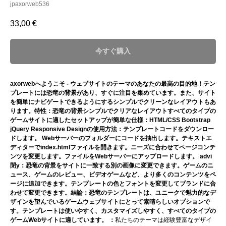
jpaxorweb536
33,00
€
今すぐ購入
axorwebへようこそ - ウェブサイトのテーマのあなたの最高の目的地！テン
プレートには恐竜の背景があり、すぐに注目を集めています。また、サイト
を簡単にナビゲートできるようにするシンプルでクリーンなレイアウトもあ
ります。特性：恐竜の背景シンプルでクリアなレイアウトすべてのタイプの
ゲームサイトに適したセットアップが簡単な仕様：HTML/CSS Bootstrap
jQuery Responsive Designの使用方法：テンプレートコードをダウンロー
ドします。 Webサーバーのフォルダーにコードを抽出します。テキストエ
ディターでindex.htmlファイルを開きます。ニーズに合わせてページコンテ
ンツを変更します。ファイルをWebサーバーにアップロードします。 advi
閉y：恐竜の背景をサイトに一致する別の画像に変更できます。ゲームのニ
ュース、ゲームのレビュー、ビデオゲームなど、より多くのコンテンツをペ
ージに追加できます。テンプレートの色とフォントを変更してブランドに合
わせて変更できます。結論：恐竜のテンプレートは、ユニークで魅力的なデ
ザインを望んでいるゲームウェブサイトにとって素晴らしいオプションで
す。テンプレートは使いやすく、カスタマイズしやすく、すべてのタイプの
ゲームWebサイトに適しています。 ：
私たちのテーマは経験豊富なデザイ