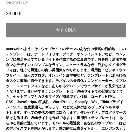
jpaxorweb184
33,00
€
今すぐ購入
axorwebへようこそ - ウェブサイトのテーマのあなたの最高の目的地！この
テンプレートは、ポートフォリオ、ブログ、オンラインストアなど、コンテ
ンツに焦点を当てているサイトを作成するのに最適です。特異性：清潔でモ
ダンなデザイン：シンプルなライン、ニュートラルな色、巧妙なタイポグラ
フィは、軽くて風通しの良い雰囲気を作り出します。汎用性：ビジネスウェ
ブサイト、個人のブログ、オンライン履歴書など、テンプレートはあらゆる
タスクに簡単に適合できます。モバイルの最適化：コンピューター、タブレ
ット、スマートフォンなど、あらゆるデバイスでウェブサイトが見栄えがよ
くなります。使いやすさ：テンプレートは、Webサイトでの経験がなくて
も、セットアップとカスタマイズが簡単です。仕様：コード：HTML、
CSS、JavaScriptの互換性：WordPress、Shopify、Wix、Tildaプラグイ
ン：SEO、速度最適化、ギャラリーなどの人気のあるプラグインをサポー
トします。すべての現代の傾向に対応します。使いやすさ：プログラマーの
助けを借りずにWebサイトを作成できます。汎用性：テンプレートは、あ
らゆる目的に適しています。モバイルの最適化：あなたのウェブサイトはど
のデバイスでも見栄えがします。魅力的な広告タイトル：「エレガンス」：