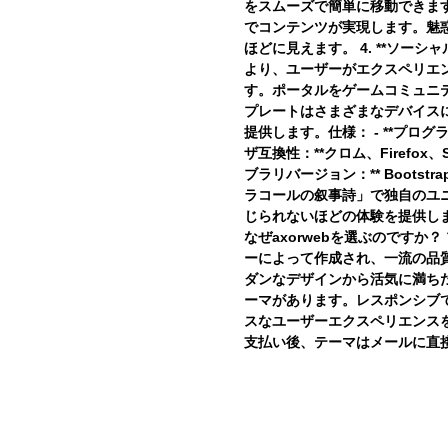
をスムーズで簡単に移動できます。
でコンテンツが実現します。魅
ほどに見えます。 4. **ソー
より、ユーザーがエクスペリエ
す。ポータルをゲームコミュニティ
プレートはさまざまなデバイス
提供します。仕様： - **プログラミン
ザ互換性：**クロム、Firefox、S
ブラリバージョン：** Bootstrap 4
ラコールの叙事詩」で独自のユ
じられないほどの体験を提供し
なぜaxorwebを選ぶのですか？
ーによって作成され、一流の品
ダンなデザインから活気に満ち
ーマがあります。レスポンシブ
スなユーザーエクスペリエンス
支払い後、テーマはメールに直