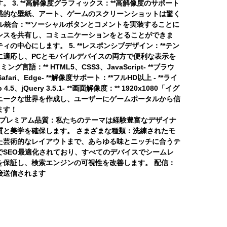
 3. **高解像度グラフィックス：**高解像度のサポート
惑的な壁紙、アート、ゲームのスクリーンショットは驚く
シャル統合：**ソーシャルボタンとコメントを実装することに
ンスを共有し、コミュニケーションをとることができま
の中心にします。 5. **レスポンシブデザイン：**テン
に適応し、PCとモバイルデバイスの両方で便利な表示を
グ言語：** HTML5、CSS3、JavaScript- **ブラウ
afari、Edge- **解像度サポート：**フルHD以上 - **ライ
.5、jQuery 3.5.1- **画面解像度：** 1920x1080「イグ
ニークな世界を作成し、ユーザーにゲームポータルから信
ます！
プレミアム品質：
私たちのテーマは経験豊富なデザイナ
質と美学を確保します。
さまざまな種類：
洗練されたモ
た芸術的なレイアウトまで、あらゆる味とニッチに合うテ
でSEO最適化されており、すべてのデバイスでシームレ
を保証し、検索エンジンの可視性を改善します。
配信：
接送信されます