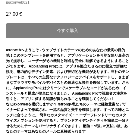
jpaxorweb621
27,00
€
今すぐ購入
axorwebへようこそ - ウェブサイトのテーマのためのあなたの最高の目的
地！このテンプレートを使用すると、アプリケーションを可能な限り最高の
光で提示し、ユーザーがその機能と利点を完全に理解できるようにすること
ができます。 Applanding Proには、アプリを際立たせるのに役立つ詳細な
説明、魅力的なデザイン要素、および技術的な機能があります。当社のテン
プレートは、すべての主要なテクノロジーとデバイスをサポートし、さまざ
まなブラウザやモバイルデバイスとの最適な互換性を確保しています。さら
に、Applanding Proにはクリーンでスケーラブルなコードがあるため、イ
ンストールと構成が簡単になりました。 Applanding Proで視聴者の注意を
引くと、アプリに値する認識が得られることを確認してください！
なぜaxorwebを選択しますか？ /strong>私たちのテーマは経験豊富なデザ
イナーによって作成され、一流の品質と美学を確保します。すべての味とニ
ッチに合うように。
簡単なカスタマイズ：
ユーザーフレンドリーなカスタ
マイズオプションを使用すると、ブランドアイデンティティを簡単に一致さ
せるためにテーマをパーソナライズできます。
配信：</強い>支払い後、あ
なたのテーマはあなたのメールに直接送られます