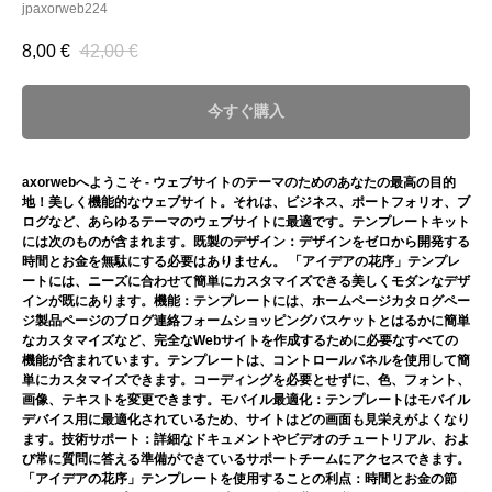
jpaxorweb224
8,00
€
42,00
€
今すぐ購入
axorwebへようこそ - ウェブサイトのテーマのためのあなたの最高の目的
地！美しく機能的なウェブサイト。それは、ビジネス、ポートフォリオ、ブ
ログなど、あらゆるテーマのウェブサイトに最適です。テンプレートキット
には次のものが含まれます。既製のデザイン：デザインをゼロから開発する
時間とお金を無駄にする必要はありません。 「アイデアの花序」テンプレ
ートには、ニーズに合わせて簡単にカスタマイズできる美しくモダンなデザ
インが既にあります。機能：テンプレートには、ホームページカタログペー
ジ製品ページのブログ連絡フォームショッピングバスケットとはるかに簡単
なカスタマイズなど、完全なWebサイトを作成するために必要なすべての
機能が含まれています。テンプレートは、コントロールパネルを使用して簡
単にカスタマイズできます。コーディングを必要とせずに、色、フォント、
画像、テキストを変更できます。モバイル最適化：テンプレートはモバイル
デバイス用に最適化されているため、サイトはどの画面も見栄えがよくなり
ます。技術サポート：詳細なドキュメントやビデオのチュートリアル、およ
び常に質問に答える準備ができているサポートチームにアクセスできます。
「アイデアの花序」テンプレートを使用することの利点：時間とお金の節