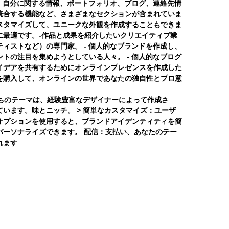
は、自分に関する情報、ポートフォリオ、ブログ、連絡先情
統合する機能など、さまざまなセクションが含まれていま
スタマイズして、ユニークな外観を作成することもできま
に最適です。-作品と成果を紹介したいクリエイティブ業
ィストなど）の専門家。 - 個人的なブランドを作成し、
トの注目を集めようとしている人々。 - 個人的なブログ
イデアを共有するためにオンラインプレゼンスを作成した
を購入して、オンラインの世界であなたの独自性とプロ意
私たちのテーマは、経験豊富なデザイナーによって作成さ
います。味とニッチ。 >
簡単なカスタマイズ：
ユーザ
オプションを使用すると、ブランドアイデンティティを簡
パーソナライズできます。
配信：
支払い、あなたのテー
れます