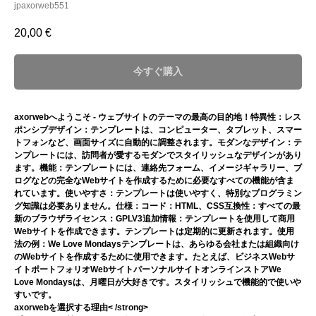
jpaxorweb551
20,00
€
今すぐ購入
axorwebへようこそ - ウェブサイトのテーマの最高の目的地！特異性：レス
ポンシブデザイン：テンプレートは、コンピューター、タブレット、スマー
トフォンなど、画面サイズに自動的に調整されます。モダンなデザイン：テ
ンプレートには、訪問者が愛するモダンでスタイリッシュなデザインがあり
ます。機能：テンプレートには、連絡先フォーム、イメージギャラリー、ブ
ログなどの完全なWebサイトを作成するために必要なすべての機能が含ま
れています。使いやすさ：テンプレートは使いやすく、特別なプログラミン
グ知識は必要ありません。仕様：コード：HTML、CSS互換性：すべての最
新のブラウザライセンス：GPLV3追加情報：テンプレートを使用して商用
Webサイトを作成できます。テンプレートは定期的に更新されます。使用
法の例：We Love Mondaysテンプレートは、あらゆる会社または組織向け
のWebサイトを作成するために使用できます。たとえば、ビジネスWebサ
イトポートフォリオWebサイトパーソナルサイトオンラインストアWe
Love Mondaysは、月曜日が大好きです。スタイリッシュで機能的で使いや
すいです。
axorwebを選択する理由< /strong>