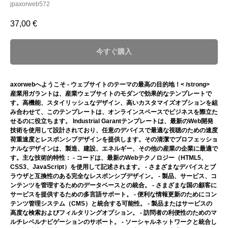
jpaxorweb572
37,00
€
今すぐ購入
axorwebへようこそ - ウェブサイトのテーマの最高の目的地！< /strong>
産業用ガラントは、産業ウェブサイトのモダンで効果的なテンプレートで
す。高機能、スタイリッシュなデザイン、高いカスタマイズオプションを組
み合わせて、このテンプレートは、オンラインスペースでビジネスを際立た
せるのに役立ちます。 Industrial Garantテンプレートは、最新のWeb開発
技術を使用して設計されており、任意のデバイスで最適な視聴のための速度
荷重速度とレスポンシブデザインを提供します。その清潔でプロフェッショ
ナルなデザインは、製造、建設、エネルギー、その他の産業の企業に最適で
す。主な技術的特性： - コードは、最新のWebテクノロジー（HTML5、
CSS3、JavaScript）を使用して記述されます。 - さまざまなデバイスとブ
ラウザと互換性のある完全なレスポンシブデザイン。 - 製品、サービス、コ
ンテンツを管理するためのデータベースとの統合。 - さまざまな国の顧客に
サービスを提供するための多言語サポート。 - 便利な情報更新のためにコン
テンツ管理システム（CMS）と統合する可能性。 - 製品またはサービスの
高度な検索およびフィルタリングオプション。 - 訪問者の利便性のためのマ
ルチレベルナビゲーションのサポート。 - ソーシャルネットワークと統合し