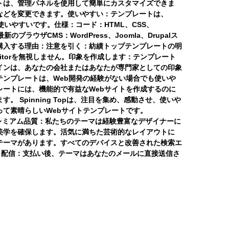
トは、管理パネルを使用して簡単にカスタマイズできま
などを変更できます。使いやすい：テンプレートは、
使いやすいです。仕様：コード：HTML、CSS、
最新のブラウザCMS：WordPress、Joomla、Drupalス
購入する理由：注意を引く：紡績トップテンプレートの明
itorを無視しません。印象を作成します：テンプレート
インは、あなたの会社またはあなたが専門家としての印象
テンプレートは、Web開発の経験がない場合でも使いや
レートには、機能的で有益なWebサイトを作成するのに
。 Spinning Topは、注目を集め、感動させ、使いや
って素晴らしいWebサイトテンプレートです。
レミアム品質：
私たちのテーマは経験豊富なデザイナーに
美学を確保します。活気に満ちた芸術的なレイアウトに
テーマがあります。すべてのデバイスと改善された検索エ
>
配信：
支払い後、テーマはあなたのメールに直接送信さ