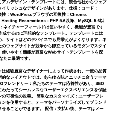
ミアムデザイン：テンプレートには、競合他社からウェブ
タイリッシュなデザインがあります。仕様：コード：
の互換性：WordPressブラウザの互換性：Chrome、
a Hosting Recomations：PHP 5.6以降、MySQL 5.6以
する理由：ネイチャーフィールドは使いやすく、機能が豊富です
を作成するのに理想的なテンプレート。テンプレートには
め、サイトはどのデバイスでも見栄えがよくなります。ネ
たのウェブサイトが競争から際立っているモダンでスタイ
。使いやすく機能が豊富なWebサイトテンプレートを探
はあなたに最適です。
マは経験豊富なデザイナーによって作成され、一流の品質
術的なレイアウトでは、あらゆる味とニッチに合うテーマ
EOフレンドリー：
私たちのテーマは応答性があり、SEO
にわたってシームレスなユーザーエクスペリエンスを保証
ンの可視性の改善。
簡単なカスタマイズ：
ユーザーフレ
ョンを使用すると、テーマをパーソナライズしてブランド
させることができます。
配信：
支払い後、テーマはメー