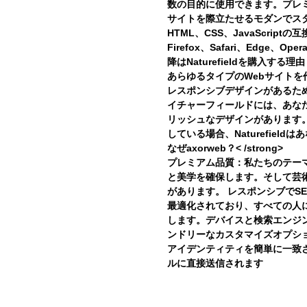
数の目的に使用できます。プレ
サイトを際立たせるモダンでス
HTML、CSS、JavaScript
Firefox、Safari、Edge、Oper
降はNaturefieldを購入
あらゆるタイプのWebサイト
レスポンシブデザインがあるた
イチャーフィールドには、あな
リッシュなデザインがあります
している場合、Naturefield
なぜaxorweb？< /strong>
プレミアム品質：
私たちのテー
と美学を確保します。そして芸
があります。 レスポンシブでS
最適化されており、すべての人
します。デバイスと検索エンジ
ンドリーなカスタマイズオプシ
アイデンティティを簡単に一致
ルに直接送信されます