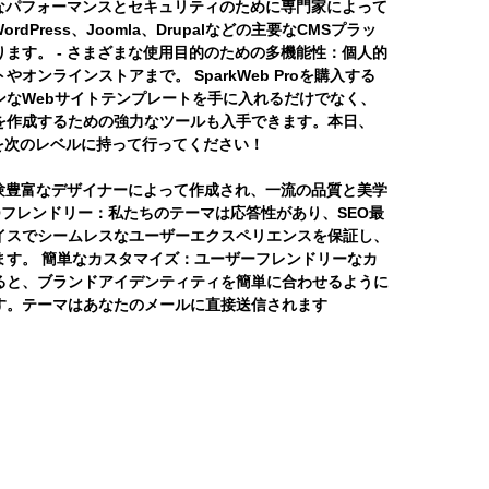
適なパフォーマンスとセキュリティのために専門家によって
rdPress、Joomla、Drupalなどの主要なCMSプラッ
ます。 - さまざまな使用目的のための多機能性：個人的
オンラインストアまで。 SparkWeb Proを購入する
ンなWebサイトテンプレートを手に入れるだけでなく、
を作成するための強力なツールも入手できます。本日、
サイトを次のレベルに持って行ってください！
g>経験豊富なデザイナーによって作成され、一流の品質と美学
Oフレンドリー：
私たちのテーマは応答性があり、SEO最
イスでシームレスなユーザーエクスペリエンスを保証し、
ます。
簡単なカスタマイズ：
ユーザーフレンドリーなカ
ると、ブランドアイデンティティを簡単に合わせるように
す。テーマはあなたのメールに直接送信されます