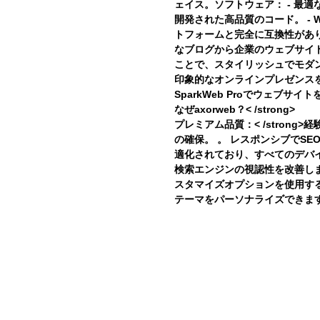
ェイス。ソフトウェア： - 最
開発された高品質のコード。 - Wo
トフォームと完全に互換性があり
なブログから企業のウェブサイトや
ことで、スタイリッシュでモダ
印象的なオンラインプレゼンス
SparkWeb Proでウェブ
なぜaxorweb？< /strong>
プレミアム品質：< /stron
の確保。 。
レスポンシブでSE
適化されており、すべてのデバ
検索エンジンの視認性を改善し
スタマイズオプションを使用す
テーマをパーソナライズできま