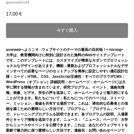
jpaxorweb144
17,00
€
今すぐ購入
axorwebへようこそ - ウェブサイトのテーマの最高の目的地！< /strong>
大学は、教育機関向けに特別に設計された無料のWebサイトテンプレート
です。このテンプレートには、カスタマイズが簡単なモダンでプロフェッシ
ョナルなデザインがあります。機能：最新およびプロフェッショナルなデザ
インすべての必要なページのセットアップを簡単に設定しやすい適応設計仕
様：コード：HTML、CSS、JavaScript互換性：すべてのブラウザCMS：
WordPress（オプション）詳細説明：ホームページ：ホームページには大
学に関する情報が含まれています。研究プログラム、イベント、連絡先情
報。画像、ビデオ、学生の声を追加して、ホームページをより魅力的にする
ことができます。私たちについて：私たちについてのページは、ストーリ
ー、ミッション、価値を共有する場所です。これは、潜在的な応募者との信
頼を築くための素晴らしい方法です。プログラム：「プログラム」ページ
で、トレーニングプログラムを説明できます。各プログラムの説明、入場要
件とキャリア情報を追加できます。ニュース：「ニュース」ページで、大学
からニュースやイベントを公開できます。これは、あなたのウェブサイトを
新鮮で魅力的に保つ素晴らしい方法です。連絡先：お問い合わせページで